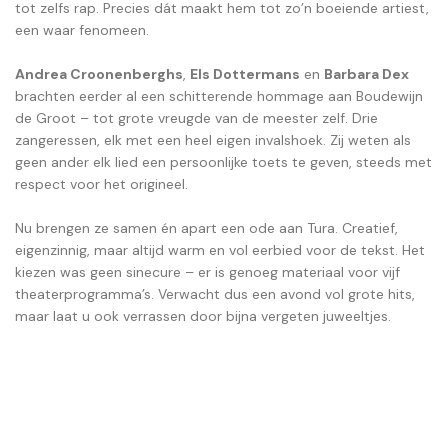
tot zelfs rap. Precies dát maakt hem tot zo’n boeiende artiest,
een waar fenomeen.
Andrea Croonenberghs
,
Els Dottermans
en
Barbara Dex
brachten eerder al een schitterende hommage aan Boudewijn
de Groot – tot grote vreugde van de meester zelf. Drie
zangeressen, elk met een heel eigen invalshoek. Zij weten als
geen ander elk lied een persoonlijke toets te geven, steeds met
respect voor het origineel.
Nu brengen ze samen én apart een ode aan Tura. Creatief,
eigenzinnig, maar altijd warm en vol eerbied voor de tekst. Het
kiezen was geen sinecure – er is genoeg materiaal voor vijf
theaterprogramma’s. Verwacht dus een avond vol grote hits,
maar laat u ook verrassen door bijna vergeten juweeltjes.