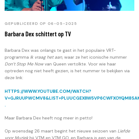
GEPUBLICEERD OP 06-05-2025
Barbara Dex schittert op TV
Barbara Dex was onlangs te gast in het populaire VRT-
programma
Ik vraag het aan
, waar ze het iconische nummer
Don’t Stop Me Now
van Queen vertolkte. Voor wie haar
optreden nog niet heeft gezien, is het nummer te bekijken via
deze link:
HTTPS://WWW.YOUTUBE.COM/WATCH?
V=GJRUUPWCMV8&LIST=PLUUCGEX8W5VP6CWFXOYQM8SAK
.
Maar Barbara Dex heeft nog meer in petto!
Op woensdag 26 maart begint het nieuwe seizoen van
Liefde
voor Muziek
bij VTM en VTM GO, en Barbara is een van de