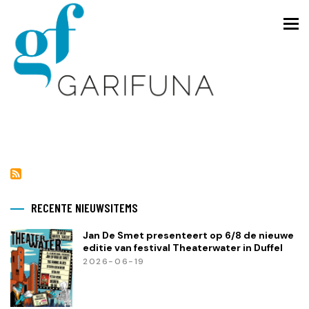
Overslaan
en
To
naar
de
inhoud
gaan
RECENTE NIEUWSITEMS
Jan De Smet presenteert op 6/8 de nieuwe
editie van festival Theaterwater in Duffel
2026-06-19