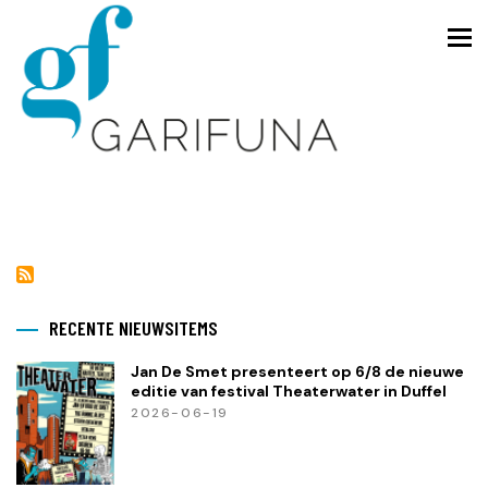
Overslaan
en
To
naar
de
inhoud
gaan
RECENTE NIEUWSITEMS
Jan De Smet presenteert op 6/8 de nieuwe
editie van festival Theaterwater in Duffel
2026-06-19